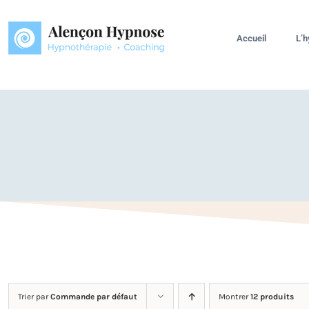
Passer
au
Accueil
L’
contenu
Trier par
Commande par défaut
Montrer
12 produits