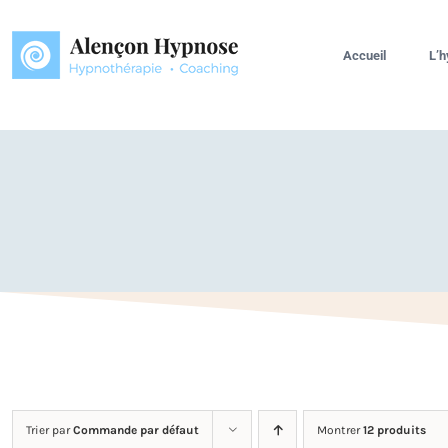
Passer
au
Accueil
L’
contenu
Trier par
Commande par défaut
Montrer
12 produits